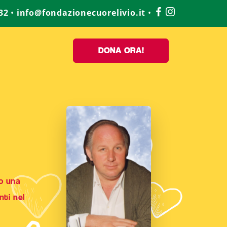
32
•
info@fondazionecuorelivio.it
•
DONA ORA!
do una
nti nel