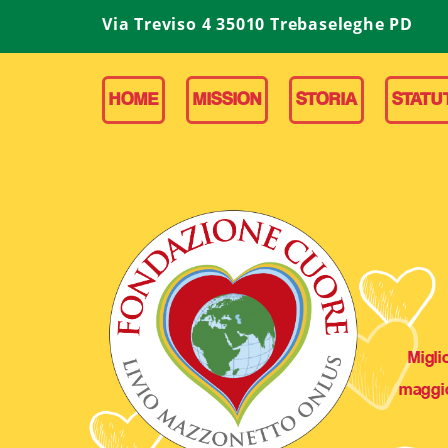
Via Treviso 4 35010 Trebaseleghe PD
HOME
MISSION
STORIA
STATU
Migli
maggio