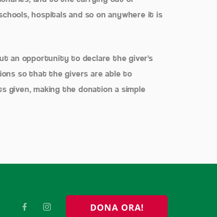
 schools, hospitals and so on anywhere it is
ut an opportunity to declare the giver's
ions so that the givers are able to
s given, making the donation a simple
DONA ORA!