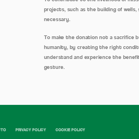
projects, such as the building of wells,
necessary.
To make the donation not a sacrifice b
humanity, by creating the right condit
understand and experience the benefit
gesture.
UTO
PRIVACY POLICY
COOKIE POLICY