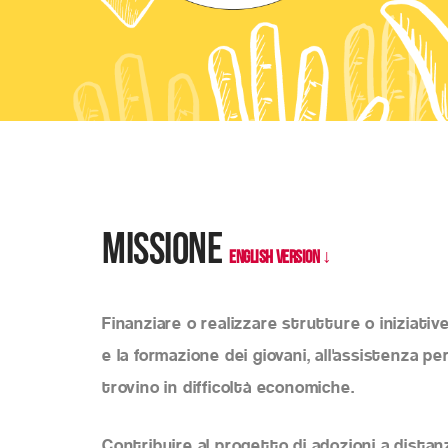
Missione
ENGLISH VERSION ↓
Finanziare o realizzare strutture o iniziati
e la formazione dei giovani, all'assistenza per
trovino in difficoltà economiche.
Contribuire al progetto di adozioni a distan