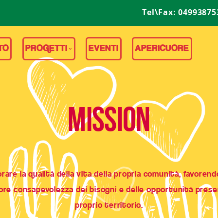
Tel\Fax: 04993875
TO
PROGETTI
EVENTI
APERICUORE
ITALIA
ESTERO
Mission
AIUTI ALLE FAMIGLIE
orare la qualità della vita della propria comunità, favoren
re consapevolezza dei bisogni e delle opportunità prese
proprio territorio.